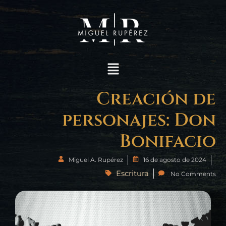
Ir
al
contenido
MENÚ
Creación de
personajes: Don
Bonifacio
Miguel A. Rupérez
16 de agosto de 2024
Escritura
No Comments