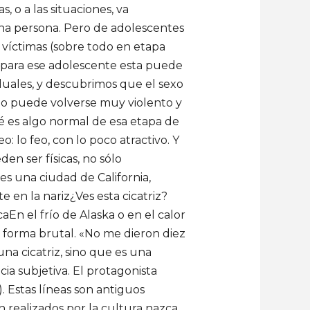
, o a las situaciones, va
una persona. Pero de adolescentes
 víctimas (sobre todo en etapa
 y para ese adolescente esta puede
duales, y descubrimos que el sexo
iño puede volverse muy violento y
cné es algo normal de esa etapa de
: lo feo, con lo poco atractivo. Y
en ser físicas, no sólo
 es una ciudad de California,
e en la nariz¿Ves esta cicatriz?
aEn el frío de Alaska o en el calor
 forma brutal. «No me dieron diez
 una cicatriz, sino que es una
cia subjetiva. El protagonista
. Estas líneas son antiguos
n realizados por la cultura nazca