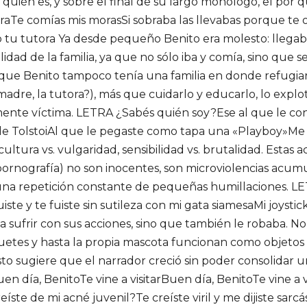
quién es, y sobre el final de su largo monólogo, el por q
oraTe comías mis morasSi sobraba las llevabas porque te o
o tu tutora Ya desde pequeño Benito era molesto: llegaba a
idad de la familia, ya que no sólo iba y comía, sino que s
 que Benito tampoco tenía una familia en donde refugi
madre, la tutora?), más que cuidarlo y educarlo, lo expl
nte víctima. LETRA ¿Sabés quién soy?Ese al que le cont
de TolstoiAl que le pegaste como tapa una «Playboy»Me
ltura vs. vulgaridad, sensibilidad vs. brutalidad. Estas a
la pornografía) no son inocentes, son microviolencias acum
una repetición constante de pequeñas humillaciones. LET
te y te fuiste sin sutileza con mi gata siamesaMi joysti
 sufrir con sus acciones, sino que también le robaba. No 
uetes y hasta la propia mascota funcionan como objetos 
Esto sugiere que el narrador creció sin poder consolidar
uen día, BenitoTe vine a visitarBuen día, BenitoTe vine a 
íste de mi acné juvenil?Te creíste viril y me dijiste sarcá