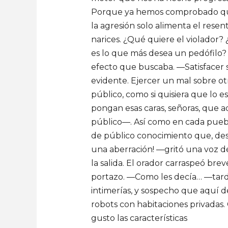
Porque ya hemos comprobado que n
la agresión solo alimenta el rese
narices. ¿Qué quiere el violador?
es lo que más desea un pedófilo? 
efecto que buscaba. —Satisfacer s
evidente. Ejercer un mal sobre otr
público, como si quisiera que lo e
pongan esas caras, señoras, que a
público—. Así como en cada pueblo 
de público conocimiento que, des
una aberración! —gritó una voz de
la salida. El orador carraspeó br
portazo. —Como les decía… —tardó
intimerías, y sospecho que aquí 
robots con habitaciones privadas. 
gusto las características