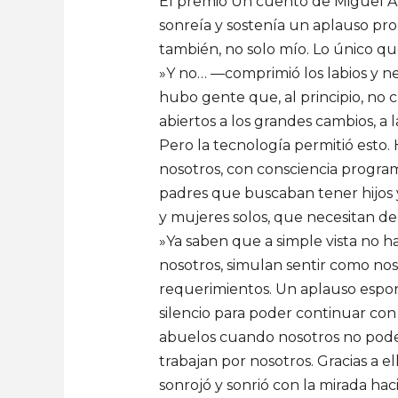
Podcast
El premio Un cuento de Miguel Á.
«Cuentos
sonreía y sostenía un aplauso pr
alrededor
también, no solo mío. Lo único q
del
»Y no… —comprimió los labios y ne
fuego»
hubo gente que, al principio, no 
abiertos a los grandes cambios, a
Pero la tecnología permitió esto.
nosotros, con consciencia progra
padres que buscaban tener hijos 
y mujeres solos, que necesitan de
»Ya saben que a simple vista no 
nosotros, simulan sentir como nos
requerimientos. Un aplauso espont
silencio para poder continuar con
abuelos cuando nosotros no podemo
trabajan por nosotros. Gracias a 
sonrojó y sonrió con la mirada ha