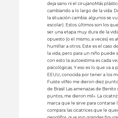
deja sano ni el cirujanoMás plástic
cambiando a lo largo de la vida.
la situación cambia: algunos se 
escolar). Estos últimos son los qu
ser una etapa muy dura de la vid
opuesto (o el mismo, a veces) es 
humillar a otros. Este es el caso 
la vida, pero para un niño puede s
con esto la autoestima es cada ve
psicológicas. Y eso es lo que va a
EEUU, conocida por tener a los mej
Fuiste vilNo me dieron diez puntos
de Brasil Las amenazas de Benito 
puntos, me dieron mil». La cicatriz
marca que le sirve para contarse la
compara las cicatrices que le qued
geoglifos, que son grandes figuras