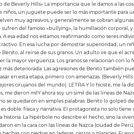
o de Beverly Hills» La importancia que le damos a las cosas
 De niños, un juguete puede ser lo más importante para 
vuelven muy agresivos, y generalmente se cobran algunas
e sufren del famoso «bullying», la humillación corporal,
a. A esa edad nos estamos reafirmando como seres indivi
atractivo. En esa lucha por demostrar superioridad, un n
de Benito, al reírse de sus granos. Un adulto ve que el a
er la mayor vergüenza. Los granos se relacionan con lo feo
z más deteriorada. Las agresiones de Benito también pued
 pasar en esta etapa, primero con amenazas. (Beverly Hills
ores cirujanos del mundo). LETRA Y lo hiciste, me la dist
, me dieron milY ahora soy un símil de las líneas de Nazc
no se quedaron en simples palabras: Benito lo golpeó de
 es doble: física y narrativa. El protagonista no solo tiene
 historia. La hipérbole no describe el hecho, sino la viven
aron en la cara con las líneas de Nazca (ciudad de Perú)
 hechas con piedras en laderas, cerros o planicies. Fuero