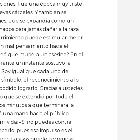
aciones. Fue una época muy triste
evas cárceles. Y también se
enes, que se expandía como un
mados para jamás dañar a la raza
urrimiento puede estimular mejor
un mal pensamiento hacia el
seó que muriera un asesino? En el
rante un instante sostuvo la
 Soy igual que cada uno de
 símbolo, el reconocimiento a lo
odido lograrlo. Gracias a ustedes,
so que se extendió por todo el
dos minutos a que terminara la
ó una mano hacia el público—.
 mi vida: «Si no puedes contra
ecerlo, pues ese impulso es el
pocos casos puede corregirse.