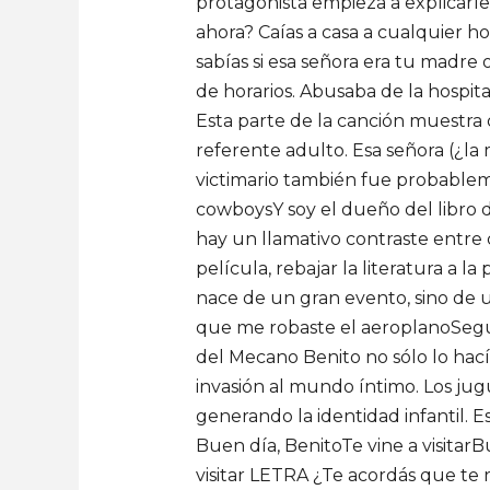
protagonista empieza a explicarle 
ahora? Caías a casa a cualquier h
sabías si esa señora era tu madre 
de horarios. Abusaba de la hospital
Esta parte de la canción muestra
referente adulto. Esa señora (¿la 
victimario también fue probableme
cowboysY soy el dueño del libro 
hay un llamativo contraste entre cu
película, rebajar la literatura a 
nace de un gran evento, sino de 
que me robaste el aeroplanoSeguis
del Mecano Benito no sólo lo hacía
invasión al mundo íntimo. Los jug
generando la identidad infantil. 
Buen día, BenitoTe vine a visitarB
visitar LETRA ¿Te acordás que te re