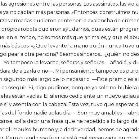
 agresiones entre las personas. Los asesinatos, las viol
ones ya no cabían más personas. »Entonces, construimos nu
 fuerzas armadas pudieron contener la avalancha de crím
 los propios robots pudieron ayudarnos, pues están progra
, en el fondo, no somos más que animales, y que el ab
 más básicos. »¿Que levante la mano quién nunca tuvo 
e golpear a otra persona? Seamos sinceros… ¿quién no de
—Yo tampoco la levanto, señoras y señores —añadió, y du
dara de alzarla o no—. Mi pensamiento tampoco es puro.
un segundo más largo de lo necesario. —Este premio es el
conseguir. Sí, digo pudimos, porque yo solo no hubiera p
les están vacías. El silencio cedió ante un nuevo aplau
e sí y asentía con la cabeza. Esta vez, tuvo que esperar 
filas del fondo nadie aplaudía. —Son muy amables —abri
anse, solía decir una frase que he repetido a lo largo de
enar el impulso humano y, a decir verdad, hemos de agrad
r. Pero cuando esa fuerza está mal encauzada, en muy 