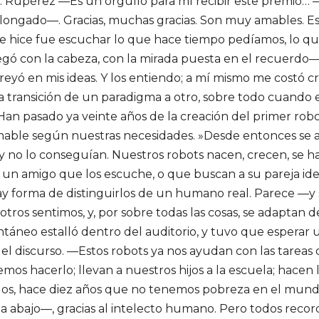
 Rupérez —Es un orgullo para mí recibir este premio… —
olongado—. Gracias, muchas gracias. Son muy amables. E
ue hice fue escuchar lo que hace tiempo pedíamos, lo 
gó con la cabeza, con la mirada puesta en el recuerdo—,
creyó en mis ideas. Y los entiendo; a mí mismo me costó c
 la transición de un paradigma a otro, sobre todo cuando 
 Han pasado ya veinte años de la creación del primer ro
mable según nuestras necesidades. »Desde entonces se ac
y no lo conseguían. Nuestros robots nacen, crecen, se 
 un amigo que los escuche, o que buscan a su pareja ide
hay forma de distinguirlos de un humano real. Parece 
otros sentimos, y, por sobre todas las cosas, se adaptan 
áneo estalló dentro del auditorio, y tuvo que esperar u
 el discurso. —Estos robots ya nos ayudan con las tarea
s hacerlo; llevan a nuestros hijos a la escuela; hacen 
ellos, hace diez años que no tenemos pobreza en el mund
cia abajo—, gracias al intelecto humano. Pero todos reco