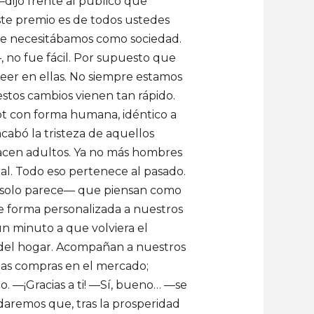
dijo frente al público que
ste premio es de todos ustedes
que necesitábamos como sociedad.
 no fue fácil. Por supuesto que
reer en ellas. No siempre estamos
estos cambios vienen tan rápido.
bot con forma humana, idéntico a
abó la tristeza de aquellos
hacen adultos. Ya no más hombres
al. Todo eso pertenece al pasado.
—y solo parece— que piensan como
de forma personalizada a nuestros
n minuto a que volviera el
s del hogar. Acompañan a nuestros
las compras en el mercado;
o. —¡Gracias a ti! —Sí, bueno… —se
rdaremos que, tras la prosperidad