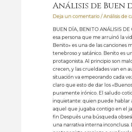
Análisis de Buen d
Buen
día,
Deja un comentario
/
Análisis de 
Benito
BUEN DÍA, BENITO ANÁLISIS DE 
esa persona que me arruinó la vid
Benito» es una de las canciones m
tenebroso y satánico. Benito es un
protagonista. Al principio son mal
crecen, y las crueldades van en 
situación va empeorando cada vez 
claro que esto de dar los «Buenos
puramente irónico. El saludo coti
inquietante: quien puede hablar 
aquel que jugaba contigo en el j
fin Después una búsqueda obsesiva
una narrativa interna inconclusa.