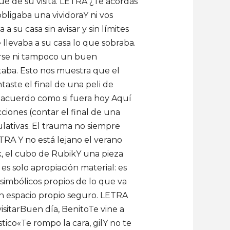
ué de su visita. LETRA ¿Te acordás
bligaba una vividoraY ni vos
 su casa sin avisar y sin límites
e llevaba a su casa lo que sobraba.
arse ni tampoco un buen
otaba. Esto nos muestra que el
aste el final de una peli de
 acuerdo como si fuera hoy Aquí
cciones (contar el final de una
ulativas. El trauma no siempre
RA Y no está lejano el verano
ck, el cubo de RubikY una pieza
es solo apropiación material: es
simbólicos propios de lo que va
 un espacio propio seguro. LETRA
visitarBuen día, BenitoTe vine a
stico«Te rompo la cara, gilY no te