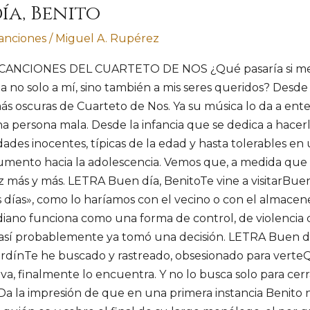
ía, Benito
canciones
/
Miguel A. Rupérez
CANCIONES DEL CUARTETO DE NOS ¿Qué pasaría si me e
a no solo a mí, sino también a mis seres queridos? Desde
ás oscuras de Cuarteto de Nos. Ya su música lo da a ente
a persona mala. Desde la infancia que se dedica a hacerle
dades inocentes, típicas de la edad y hasta tolerables en 
aumento hacia la adolescencia. Vemos que, a medida que 
más y más. LETRA Buen día, BenitoTe vine a visitarBuen d
 días», como lo haríamos con el vecino o con el almacene
diano funciona como una forma de control, de violencia 
así probablemente ya tomó una decisión. LETRA Buen dí
ardínTe he buscado y rastreado, obsesionado para vert
, finalmente lo encuentra. Y no lo busca solo para cerr
 Da la impresión de que en una primera instancia Benito n