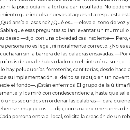
i la psicología ni la tortura dan resultado. No podemo
ntimiento que impulsa nuevos ataques. »La respuesta est
 ¿Qué ansía el asesino? ¿Qué es… —eleva el tono de voz y
Sabía que esas preguntas solían levantar un murmullo en
u deseo —dijo, con una obviedad casi insolente—. Pero, 
a persona no es legal, ni moralmente correcto. ¿No es así?
scucharan sin la barrera de las palabras ensayadas. —Por 
quí más de una le habrá dado con el cinturón a su hijo… 
hay peluquerías, ferreterías, confiterías, desde hace dos
de su implementación, el delito se redujo en un noventa
sde el fondo—. ¡Están enfermos! El grupo de la última fi
evemente, y los miró con condescendencia, hasta que sali
 unos segundos en ordenar las palabras—, para quienes 
deben ser muy pocos… —dijo, con una enorme sonrisa de d
Cada persona entra al local, solicita la creación de un r